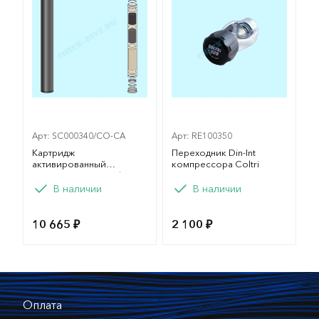
Арт: SC000340/CO-CA
Арт: RE100350
Картридж
Переходник Din-Int
активированный
компрессора Coltri
катализатор для Coltri
MCH 6
В наличии
В наличии
10 665 ₽
2 100 ₽
Оплата