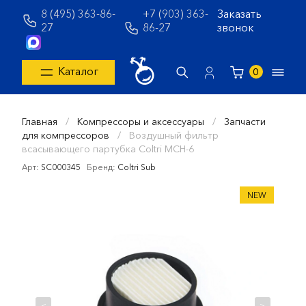
8 (495) 363-86-
+7 (903) 363-
Заказать
27
86-27
звонок
Каталог
0
Главная
/
Компрессоры и аксессуары
/
Запчасти
для компрессоров
/
Воздушный фильтр
всасывающего партубка Coltri MCH-6
Арт:
SC000345
Бренд:
Coltri Sub
NEW