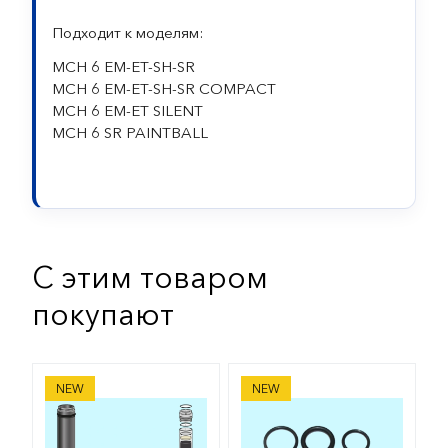
Подходит к моделям:
MCH 6 EM-ET-SH-SR
MCH 6 EM-ET-SH-SR COMPACT
MCH 6 EM-ET SILENT
MCH 6 SR PAINTBALL
С этим товаром
покупают
Картридж активированный катализатор для Coltri 
Сервисный набор для запр
NEW
NEW