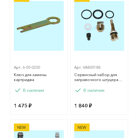
Арт: 6-00-0200
Арт: VA800188
Ключ для замены
Сервисный набор для
картриджа
заправочного штуцера
компрессора Coltri
В наличии
В наличии
1 475 ₽
1 840 ₽
Картридж активированный катализатор для Coltri 
Переходник Din-Int компре
NEW
NEW