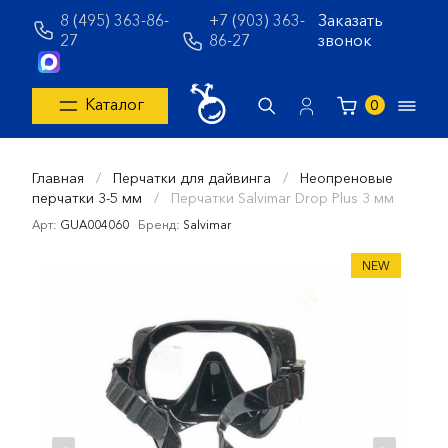
8 (495) 363-86-
+7 (903) 363-
Заказать
27
86-27
звонок
Каталог
0
Главная
/
Перчатки для дайвинга
/
Неопреновые
перчатки 3-5 мм
/
Перчатки Salvimar Drop Plus 3 мм
Арт:
GUA004060
Бренд:
Salvimar
NEW