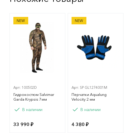
Гидрокостюм Salvimar Garda Krypsis 7мм
Перчатки Aqualung Velocity
NEW
NEW
Арт: 100502D
Арт: SP GL1274001M
Гидрокостюм Salvimar
Перчатки Aqualung
Garda Krypsis 7мм
Velocity 2 мм
Вариант
Вариант
В наличии
В наличии
L
M
ML
XL
S
M
33 990 ₽
4 380 ₽
XXL