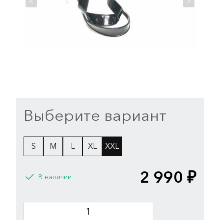
<
>
Выберите вариант
S
M
L
XL
XXL
2 990 ₽
В наличии