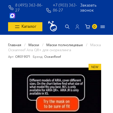
8 (495) 363-86-
+7 (903) 363-
Заказать
27
86-27
звонок
Каталог
0
Главная
/
Маски
/
Маски полнолицевые
/
Маска
Oceanreef Aria QR+ для сноркелинга
Арт:
OR019071
Бренд:
OceanReef
NEW