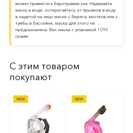
может привести к баротравме уха. Надевайте
маску в воде, остерегайтесь от прыжков в воду
в надетой на лицо маске с берега, мостков или с
тумбы в бассейне, маска для этого не
предназначена. Вес маски с упаковкой 1090
грамм
С этим товаром
покупают
Маска Oceanreef Aria Junior для снорклинга
Маска Sargan Галактика П
NEW
NEW