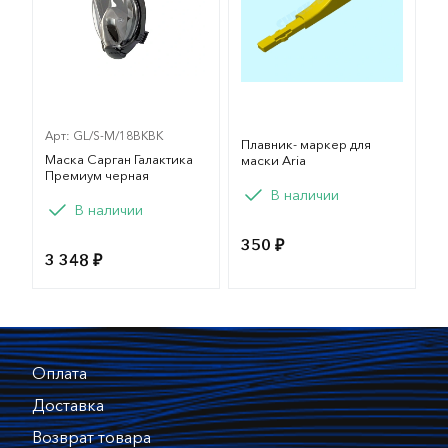
Арт: GL/S-M/18BKBK
Плавник- маркер для
Маска Сарган Галактика
маски Aria
Премиум черная
В наличии
Вариант
В наличии
S/M
L/XL
350 ₽
3 348 ₽
Оплата
Доставка
Возврат товара