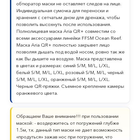
обтюратор маски не оставляет следов на лице.
Индивидуальная сумочка для переноски и
хранения с сетчатым дном для дренажа, чтобы
позволить высохнуть после использования.
Полнолицевая маска Aria QR+ совместим со
всеми аксессуарами линейки FFSM Ocean Reef.
Маска Aria QR+ полностью закрывет лицо
позволяя дышать под водой носом, ровно так же
как Вы дышите на воздухе. Маска представлена
в цветах и размерах: синий S/M, M/L, L/XL,
белый S/M, M/L, L/XL, розовый S/M, M/L, черный
S/M, M/L, L/XL, оранженый S/M, M/L, L/XL.
Черные QR-пряжки. Съемное крепление камеры
оранжевого цвета.
Обращаем Ваше внимание!!! при пользовании
маской: - воздержитесь от погружений глубже
1.5м, т.к. данный тип маски не дает возможность
«продуться» зажав нос при погружении, что