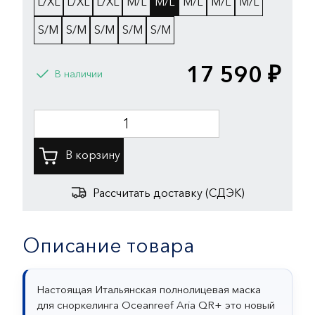
L/XL
L/XL
L/XL
M/L
M/L
M/L
M/L
M/L
S/M
S/M
S/M
S/M
S/M
17 590 ₽
В наличии
Рассчитать доставку (СДЭК)
Описание товара
Настоящая Итальянская полнолицевая маска
для сноркелинга Oceanreef Aria QR+ это новый