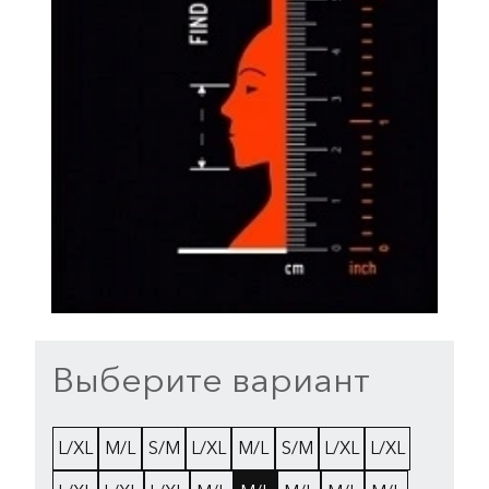
Выберите вариант
L/XL
M/L
S/M
L/XL
M/L
S/M
L/XL
L/XL