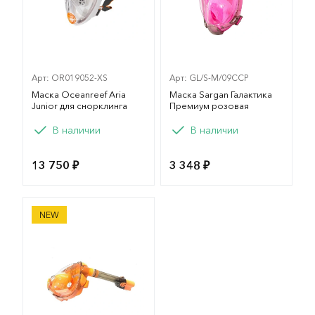
Арт: OR019052-XS
Арт: GL/S-M/09CCP
Маска Oceanreef Aria
Маска Sargan Галактика
Junior для снорклинга
Премиум розовая
Вариант
Вариант
В наличии
В наличии
XS
S/M
13 750 ₽
3 348 ₽
Маска Sargan Галактика Премиум оранжевая
NEW