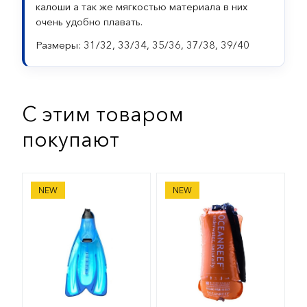
калоши а так же мягкостью материала в них
очень удобно плавать.
Размеры: 31/32, 33/34, 35/36, 37/38, 39/40
С этим товаром
покупают
Ласты Cressi Agua
Ласты Oceanreef DUO2
NEW
NEW