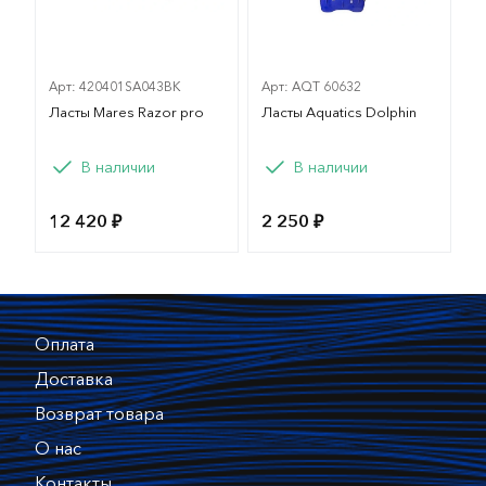
Арт: 420401SA043BK
Арт: AQT 60632
Ласты Mares Razor pro
Ласты Aquatics Dolphin
Вариант
Вариант
В наличии
В наличии
41/42
43/44
45/46
40/41
36/37
12 420 ₽
2 250 ₽
47/48
Оплата
Доставка
Возврат товара
О нас
Контакты