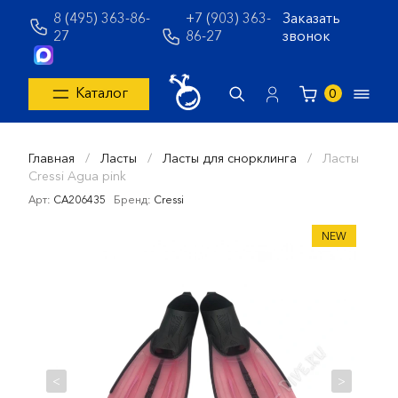
8 (495) 363-86-
+7 (903) 363-
Заказать
27
86-27
звонок
Каталог
0
Главная
/
Ласты
/
Ласты для снорклинга
/
Ласты
Cressi Agua pink
Арт:
CA206435
Бренд:
Cressi
NEW
<
>