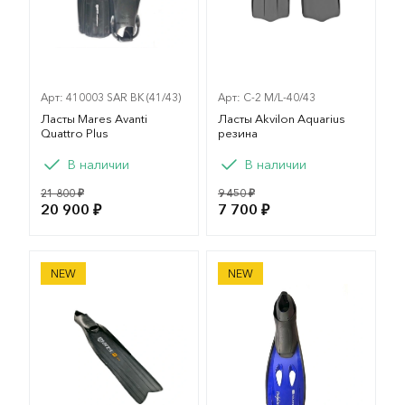
Арт: 410003 SAR BK (41/43)
Арт: C-2 M/L-40/43
Ласты Mares Avanti
Ласты Akvilon Aquarius
Quattro Plus
резина
Вариант
В наличии
В наличии
M
L
21 800 ₽
9 450 ₽
20 900 ₽
7 700 ₽
Ласты Mares Razor pro
Ласты Aquatics Dolphin
NEW
NEW