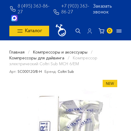
8 (495) 363-86-
+7 (903) 363-
Заказать
27
86-27
звонок
Каталог
0
Главная
/
Компрессоры и аксессуары
/
Компрессоры для дайвинга
/
Компрессор
электрический Coltri Sub MCH 6/EM
Арт:
SC000120/B-H
Бренд:
Coltri Sub
NEW