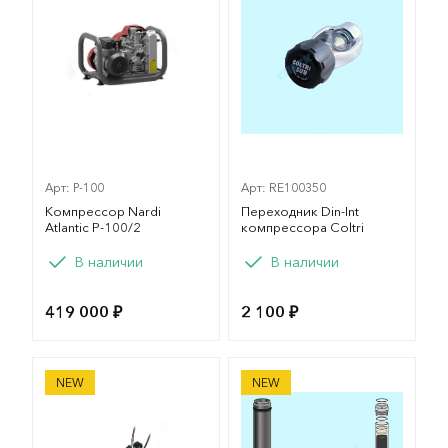
Арт: P-100
Арт: RE100350
Компрессор Nardi
Переходник Din-Int
Atlantic P-100/2
компрессора Coltri
Вариант
В наличии
В наличии
-100
419 000 ₽
2 100 ₽
Компрессор LUXON C100-B
Картридж активированный 
NEW
NEW