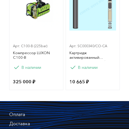
Арт: C100-B (225bar)
Арт: SC000340/CO-CA
Компрессор LUXON
Картридж
C100-B
активированный
катализатор для Coltri
Вариант
MCH 6
В наличии
В наличии
100
325 000 ₽
10 665 ₽
Оплата
Доставка