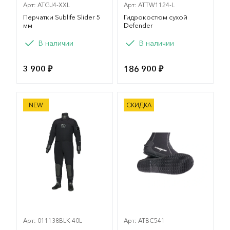
Арт: ATGJ4-XXL
Арт: ATTW1124-L
Перчатки Sublife Slider 5
Гидрокостюм сухой
мм
Defender
Вариант
Вариант
В наличии
В наличии
L
XXL
XXXL
L
XL
XXL
3 900 ₽
186 900 ₽
XXXL
Сухой костюм Bare D6 HD Pro Dry
Боты неопреновые Sublife
NEW
СКИДКА
Арт: 011138BLK-40L
Арт: ATBC541