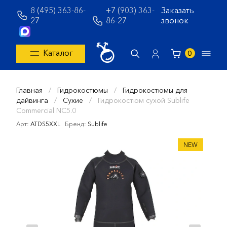
8 (495) 363-86-
+7 (903) 363-
Заказать
27
86-27
звонок
Каталог
0
Главная
/
Гидрокостюмы
/
Гидрокостюмы для
дайвинга
/
Сухие
/
Гидрокостюм сухой Sublife
Commercial NC5.0
Арт:
ATDS5XXL
Бренд:
Sublife
NEW