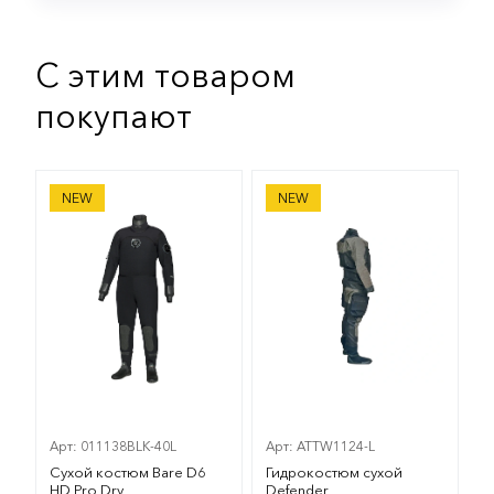
С этим товаром
покупают
Сухой костюм Bare D6 HD Pro Dry
Гидрокостюм сухой Defen
NEW
NEW
Арт: 011138BLK-40L
Арт: ATTW1124-L
Сухой костюм Bare D6
Гидрокостюм сухой
HD Pro Dry
Defender