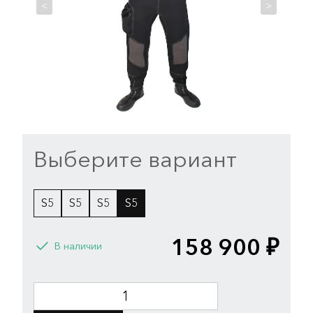
<
>
Выберите вариант
S5
S5
S5
S5
158 900 ₽
В наличии