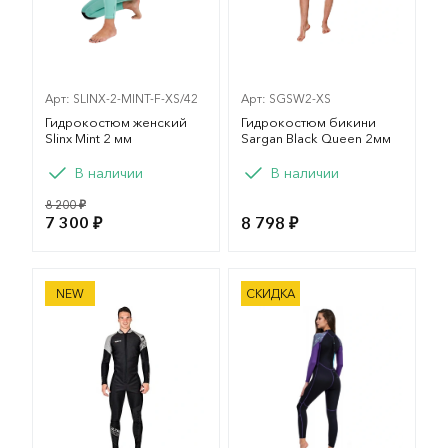
Арт: SLINX-2-MINT-F-XS/42
Арт: SGSW2-XS
Гидрокостюм женский
Гидрокостюм бикини
Slinx Mint 2 мм
Sargan Black Queen 2мм
Вариант
Вариант
В наличии
В наличии
XS
S
M
L
XS
S
M
L
8 200 ₽
7 300 ₽
8 798 ₽
XL
XXL
Гидрокостюм Mares Ultraskin мужской
Гидрокостюм женский Slinx
NEW
СКИДКА