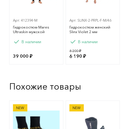
Арт: 412394-M
Арт: SLINX-2-PRPL-F-M/46
Гидрокостюм Mares
Гидрокостюм женский
Ultraskin мужской
Slinx Violet 2 мм
Вариант
Вариант
В наличии
В наличии
L
M
XL
XXL
M
L
8 200 ₽
39 000 ₽
6 190 ₽
XXXL
Похожие товары
Носки Сарган Сталкер 7мм
Носки Sargan Аргази 3мм
NEW
NEW