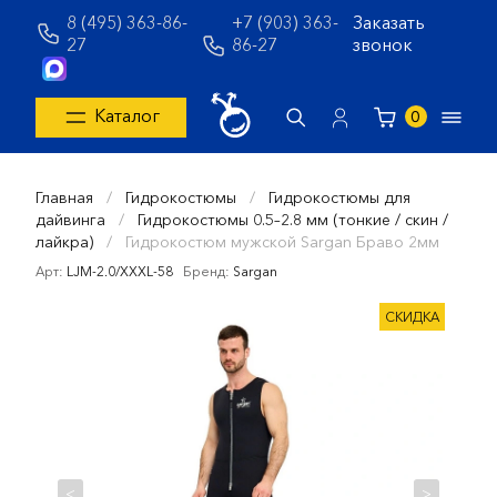
8 (495) 363-86-
+7 (903) 363-
Заказать
27
86-27
звонок
Каталог
0
Главная
/
Гидрокостюмы
/
Гидрокостюмы для
дайвинга
/
Гидрокостюмы 0.5–2.8 мм (тонкие / скин /
лайкра)
/
Гидрокостюм мужской Sargan Браво 2мм
Арт:
LJM-2.0/XXXL-58
Бренд:
Sargan
СКИДКА
<
>