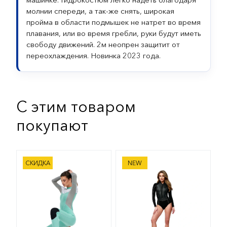
молнии спереди, а так-же снять, широкая
пройма в области подмышек не натрет во время
плавания, или во время гребли, руки будут иметь
свободу движений. 2м неопрен защитит от
переохлаждения. Новинка 2023 года.
С этим товаром
покупают
Гидрокостюм женский Slinx Mint 2 мм
Гидрокостюм бикини Sarg
СКИДКА
NEW