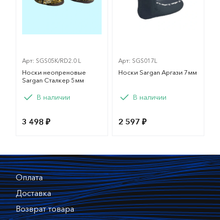
Арт: SGS05K/RD2.0 L
Арт: SGS017L
Носки неопреновые
Носки Sargan Аргази 7мм
Sargan Сталкер 5мм
Вариант
Вариант
В наличии
В наличии
M
L
XL
L
M
XL
3 498 ₽
2 597 ₽
Оплата
Доставка
Возврат товара