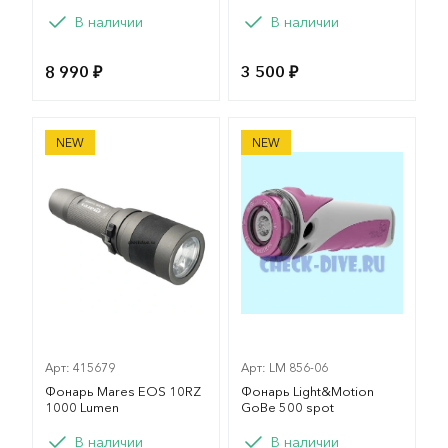
Вариант
Вариант
В наличии
В наличии
2
3
8 990 ₽
3 500 ₽
Фонарь Mares EOS 10RZ 1000 Lumen
Фонарь Light&Motion GoBe
NEW
NEW
Арт: 415679
Арт: LM 856-06
Фонарь Mares EOS 10RZ
Фонарь Light&Motion
1000 Lumen
GoBe 500 spot
Вариант
В наличии
В наличии