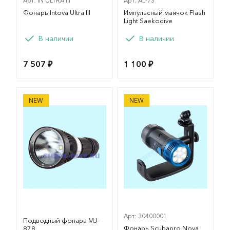
Арт: IN ULTRA III
Арт: AL-73
Фонарь Intova Ultra III
Импульсный маячок Flash
Light Saekodive
В наличии
В наличии
7 507 ₽
1 100 ₽
Подводный фонарь MJ-878
Фонарь Scubapro Nova Ligh
NEW
NEW
Арт: 30400001
Подводный фонарь MJ-
Фонарь Scubapro Nova
878