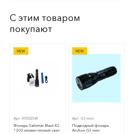
С этим товаром
покупают
Фонарь Salvimar Blast X2 1200 люмен теплый свет
Подводный фонарь Archon
NEW
NEW
Арт: 400025W
Арт: G3 mini
Фонарь Salvimar Blast X2
Подводный фонарь
1200 люмен теплый свет
Archon G3 mini