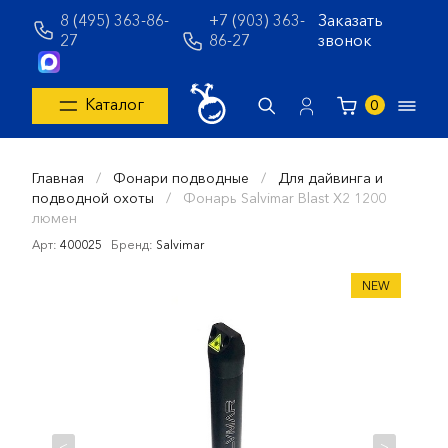
8 (495) 363-86-
+7 (903) 363-
Заказать
27
86-27
звонок
Каталог
0
Главная
/
Фонари подводные
/
Для дайвинга и
подводной охоты
/
Фонарь Salvimar Blast X2 1200
люмен
Арт:
400025
Бренд:
Salvimar
NEW
<
>