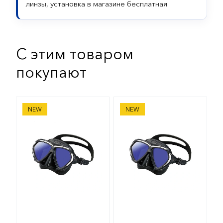
линзы, установка в магазине бесплатная
С этим товаром
покупают
Маска с диоптриями Tusa M2001 Paragon
Маска с диоптриями Tusa 
NEW
NEW