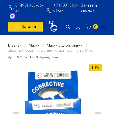
8 (495) 363-86-
+7 (903) 363-
Заказать
27
86-27
звонок
Каталог
0
Главная
/
Маски
/
Маски с диоптриями
/
Диоптрическая линза для маски Tusa Platina M-20
Арт:
TS MC-20 L -6.0
Бренд:
Tusa
NEW