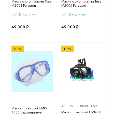
Маска с диоптриями Tusa
Маска с диоптриями Tusa
M2001 Paragon
M2001 Paragon
В наличии
В наличии
49 300 ₽
49 300 ₽
Маска Tusa sport UMR-7500 с диоптриями
Маска Tusa Sport UMR-20 
NEW
NEW
Арт: UMR-20BK/BK -1.5R
Маска Tusa sport UMR-
Маска Tusa Sport UMR-20
7500 с диоптриями