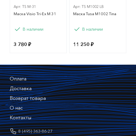
Арт: TS M-31
Арт: TS M1002 LB
Маска Visio Tri-Ex M 31
Маска Tusa М1002 Tina
В наличии
В наличии
3 780 ₽
11 250 ₽
Оплата
Доставка
Возврат товара
О нас
Контакты
8 (495) 363-86-27