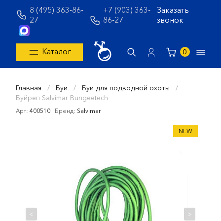
8 (495) 363-86-
+7 (903) 363-
Заказать
27
86-27
звонок
Каталог
0
Главная
/
Буи
/
Буи для подводной охоты
/
Буйреп Salvimar Bungeetech
Арт:
400510
Бренд:
Salvimar
NEW
<
>