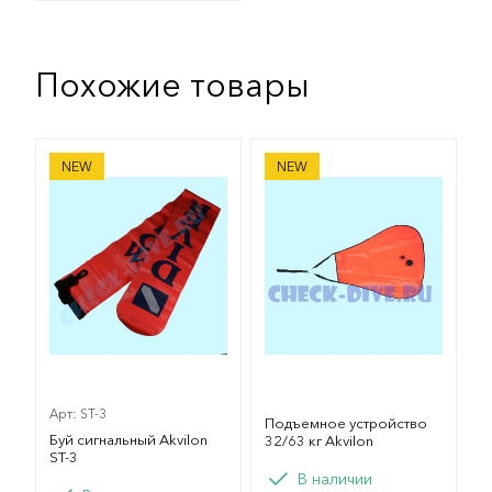
Похожие товары
Буй сигнальный Akvilon ST-3
Подъемное устройство 32/6
NEW
NEW
Арт: ST-3
Подъемное устройство
Буй сигнальный Akvilon
32/63 кг Akvilon
ST-3
В наличии
Вариант