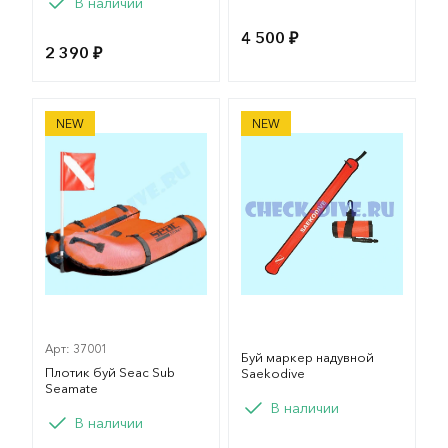
В наличии
-3
4 500 ₽
2 390 ₽
Плотик буй Seac Sub Seamate
Буй маркер надувной Saek
NEW
NEW
Арт: 37001
Буй маркер надувной
Плотик буй Seac Sub
Saekodive
Seamate
В наличии
Вариант
В наличии