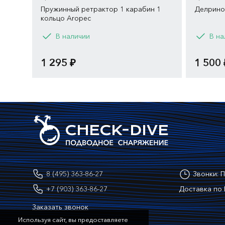
Пружинный ретрактор 1 карабин 1
Делрино
кольцо Aropec
В наличии
В на
1 295 ₽
1 500 
8 (495) 363-86-27
Звонки: П
+7 (903) 363-86-27
Доставка по 
Заказать звонок
Используя сайт, вы предоставляете