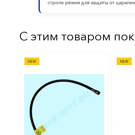
стропе ремня для защиты от царапин
С этим товаром по
Шланг низкого давления Oceanic
Грузовы
NEW
NEW