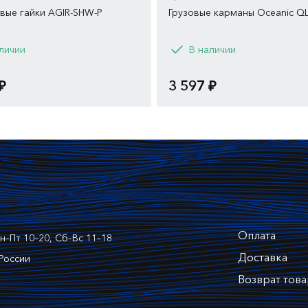
вые гайки AGIR-SHW-P
Грузовые карманы Oceanic Q
личии
В наличии
₽
3 597 ₽
Оплата
н–Пт 10–20, Сб–Вс 11–18
Доставка
России
Возврат това