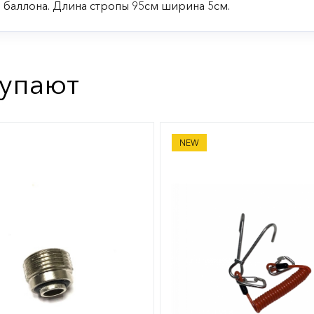
 баллона. Длина стропы 95см ширина 5см.
купают
й карман Dux на баллонный ремень
Рифовый крюк двойной с
NEW