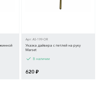
Арт: AS-199-OR
ужинной
Указка дайвера с петлей на руку
Marset
Вариант
В наличии
RN
-OR
Синий
Жёлтый
Чёрный
620 ₽
-PH
9-W