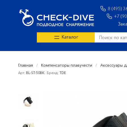
8 (495) 3
+7 (90
Зак
Каталог
Главная
/
Компенсаторы плавучести
/
Аксессуары д
Арт:
BL-ST-50BK
Бренд:
TDE