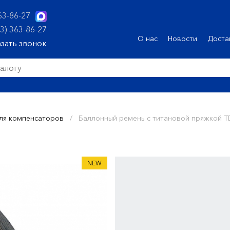
63-86-27
3) 363-86-27
О нас
Новости
Доста
азать звонок
ля компенсаторов
/
Баллонный ремень с титановой пряжкой T
NEW