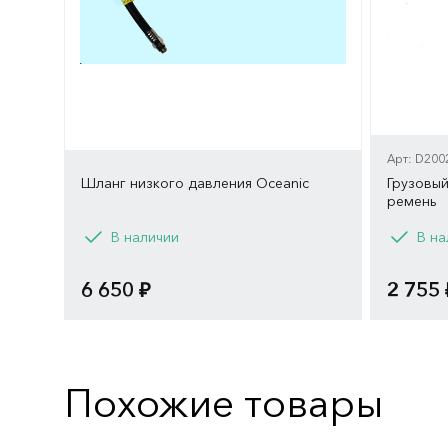
Арт: D200
Шланг низкого давления Oceanic
Грузовый
ремень
Вариант
В наличии
В на
66 см
61 см
76 см
6 650 ₽
2 755 
Похожие товары