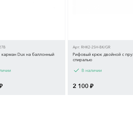
27B
Арт: RHK2-2SH-BK/GR
 карман Dux на баллонный
Рифовый крюк двойной с пр
спиралью
Вариант
личии
В наличии
Чёрный
-OR
Красный
G
₽
2 100 ₽
Синий
-PH