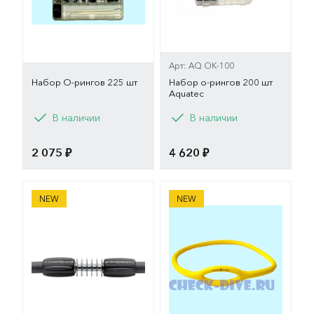
Арт: AQ OK-100
Набор О-рингов 225 шт
Набор о-рингов 200 шт
Aquatec
В наличии
В наличии
2 075 ₽
4 620 ₽
Шланг Aqualung c теплообменником
Держатель второй ступен
NEW
NEW