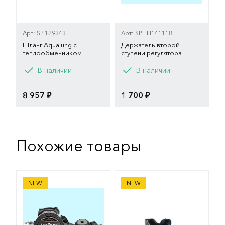
Арт: SP 129343
Арт: SP TH141118
Шланг Aqualung c
Держатель второй
теплообменником
ступени регулятора
В наличии
В наличии
8 957 ₽
1 700 ₽
Похожие товары
Регулятор для дайвинга Titan LX Acd
Загубник анатомический 
NEW
NEW