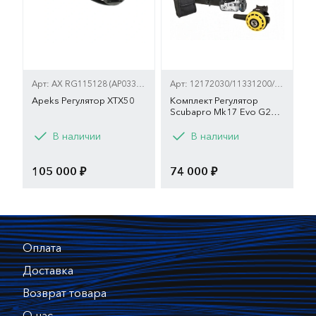
Арт: AX RG115128 (AP0332F-1)
Арт: 12172030/11331200/53309000
Apeks Регулятор XTX50
Комплект Регулятор
Scubapro Mk17 Evo G260
с октопусом R195
Вариант
В наличии
В наличии
yoke
din
105 000 ₽
74 000 ₽
Оплата
Доставка
Возврат товара
О нас