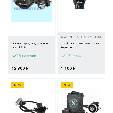
Арт: TN RG911251 (711150)
Регулятор для дайвинга
Загубник анатомический
Titan LX Acd
AquaLung
В наличии
В наличии
12 900 ₽
1 100 ₽
Apeks Регулятор XTX50
Комплект Регулятор Scuba
NEW
NEW