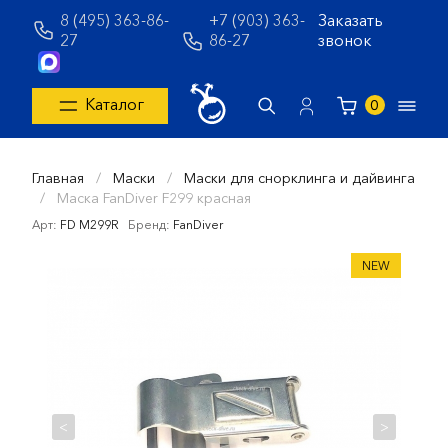
8 (495) 363-86-
+7 (903) 363-
Заказать
27
86-27
звонок
Каталог
0
Главная
/
Маски
/
Маски для снорклинга и дайвинга
/
Маска FanDiver F299 красная
Арт:
FD M299R
Бренд:
FanDiver
NEW
<
>