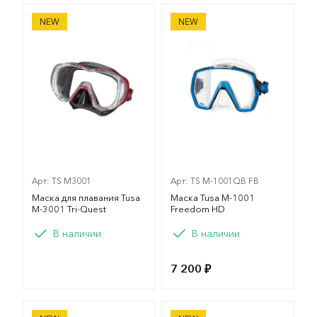
Маска для плавания Tusa М-3001 Tri-Quest
Маска Tusa M-1001 Freedo
NEW
NEW
Арт: TS M3001
Арт: TS M-1001QB FB
Маска для плавания Tusa
Маска Tusa M-1001
М-3001 Tri-Quest
Freedom HD
В наличии
В наличии
7 200 ₽
Маска FanDiver F299 синяя
Маска Tusa Zensee