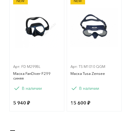
NEW
NEW
Арт: FD M299BL
Арт: TS M1010 QGM
Маска FanDiver F299
Маска Tusa Zensee
синяя
В наличии
В наличии
5 940 ₽
15 600 ₽