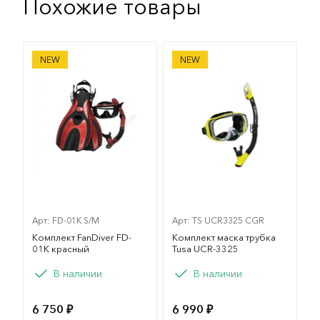
Похожие товары
Комплект FanDiver FD-01K красный
Комплект маска трубка Tu
NEW
NEW
Арт: FD-01K S/M
Арт: TS UCR3325 CGR
Комплект FanDiver FD-
Комплект маска трубка
01K красный
Tusa UCR-3325
Вариант
В наличии
В наличии
L/XL 42-47
6 750 ₽
6 990 ₽