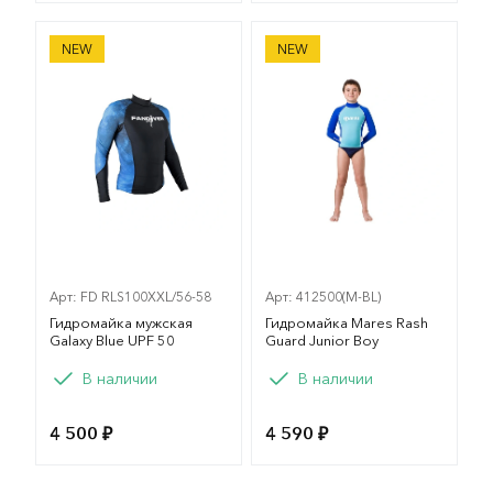
Гидромайка мужская Galaxy Blue UPF 50
Гидромайка Mares Rash Gua
NEW
NEW
Арт: FD RLS100XXL/56-58
Арт: 412500(M-BL)
Гидромайка мужская
Гидромайка Mares Rash
Galaxy Blue UPF 50
Guard Junior Boy
Вариант
Вариант
В наличии
В наличии
M
L
XL
XXL
XS
S
M
L
4 500 ₽
4 590 ₽
XL