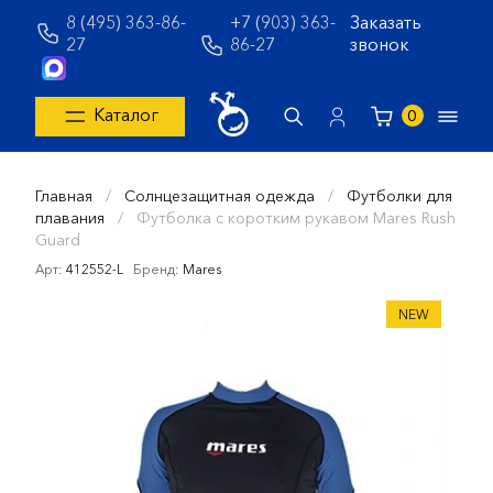
8 (495) 363-86-
+7 (903) 363-
Заказать
27
86-27
звонок
Каталог
0
Главная
/
Солнцезащитная одежда
/
Футболки для
плавания
/
Футболка с коротким рукавом Mares Rush
Guard
Арт:
412552-L
Бренд:
Mares
NEW