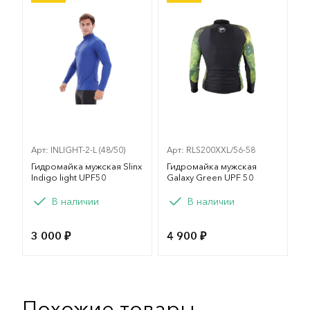
Арт: INLIGHT-2-L (48/50)
Арт: RLS200XXL/56-58
Гидромайка мужская Slinx
Гидромайка мужская
Indigo light UPF50
Galaxy Green UPF 50
Вариант
Вариант
В наличии
В наличии
M
L
XL
XXL
M
L
XL
XXL
3 000 ₽
4 900 ₽
Похожие товары