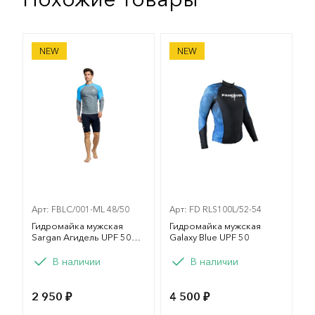
Гидромайка мужская Sargan Агидель UPF 50 серо-с
Гидромайка мужская Galax
NEW
NEW
Арт: FBLC/001-ML 48/50
Арт: FD RLS100L/52-54
Гидромайка мужская
Гидромайка мужская
Sargan Агидель UPF 50
Galaxy Blue UPF 50
серо-синяя
Вариант
Вариант
В наличии
В наличии
M
L
XL
XXL
M
L
XL
XXL
2 950 ₽
4 500 ₽
XXXL
ML